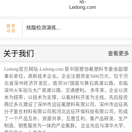
站-
Ledong.com
Ledong官方网站-
Ledong.com
最 新
核酸检测演练...
动 态
Ledong官方网站-
Ledong.com
国庆升旗仪式...
关于我们
查看更多
省发改委领导来我公司调研走访...
Ledong官方网站-Ledong.com 是中国塑协氟塑料专委会副理
事长单位，高新技术企业。企业注册资金5000万元，位于河
交通运输行业标准《桥梁支座用高分子材料
北省深州经济开发区，南邻307国道与黄石高速公路，东临
深州火车站与大广高速公路，交通便利。 多年来，企业以资
本为纽带，以技术为支撑，以氟材料开发为主线，先后投资
滑板》 送审稿审查会在京召开...
两亿多元建设了深州市远征氟塑料有限公司、深州市远征高
分子复合材料有限公司和河北远征环保科技有限公司，形成
河北省科学院与远征环保科技有限公司能源
了一个产品互补、资源共享，互惠互利，集产品研发、生产
制造、销售服务为一体的产业集群。 企业先后与清华大学、