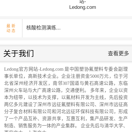
站-
Ledong.com
Ledong官方网站-
Ledong.com
最 新
核酸检测演练...
动 态
Ledong官方网站-
Ledong.com
国庆升旗仪式...
关于我们
查看更多
省发改委领导来我公司调研走访...
Ledong官方网站-Ledong.com 是中国塑协氟塑料专委会副理
事长单位，高新技术企业。企业注册资金5000万元，位于河
交通运输行业标准《桥梁支座用高分子材料
北省深州经济开发区，南邻307国道与黄石高速公路，东临
深州火车站与大广高速公路，交通便利。 多年来，企业以资
本为纽带，以技术为支撑，以氟材料开发为主线，先后投资
滑板》 送审稿审查会在京召开...
两亿多元建设了深州市远征氟塑料有限公司、深州市远征高
分子复合材料有限公司和河北远征环保科技有限公司，形成
河北省科学院与远征环保科技有限公司能源
了一个产品互补、资源共享，互惠互利，集产品研发、生产
制造、销售服务为一体的产业集群。 企业先后与清华大学、