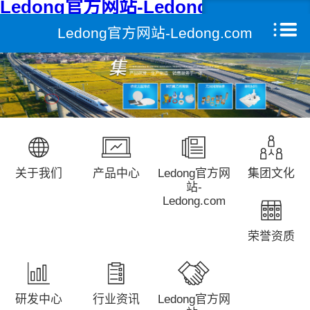
Ledong官方网站-Ledong.com
Ledong官方网站-Ledong.com
Ledong官方网站-
Ledong.com
关于我们
产品中心
远征研发中心
关于我们
产品中心
Ledong官方网
集团文化
站-
创新能力
Ledong.com
集团文化
荣誉资质
荣誉资质
新闻动态
研发中心
行业资讯
Ledong官方网