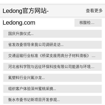
Ledong官方网站-
查看更多
Ledong.com
核酸检测演练...
国庆升旗仪式...
省发改委领导来我公司调研走访...
交通运输行业标准《桥梁支座用高分子材料滑板》 送审稿审查会在京召开...
河北省科学院与远征环保科技有限公司能源与环境新材料成果转化基地签约暨揭牌仪式...
氟塑料行业兴氟沙龙...
组织客户体验深州蜜桃采摘...
衡水市委书记新项目开发参观...