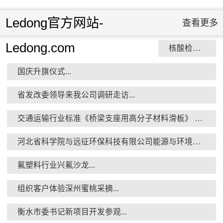
Ledong官方网站-
查看更多
Ledong.com
核酸检测演练...
国庆升旗仪式...
省发改委领导来我公司调研走访...
交通运输行业标准《桥梁支座用高分子材料滑板》 送审稿审查会在京召开...
河北省科学院与远征环保科技有限公司能源与环境新材料成果转化基地签约暨揭牌仪式...
氟塑料行业兴氟沙龙...
组织客户体验深州蜜桃采摘...
衡水市委书记新项目开发参观...