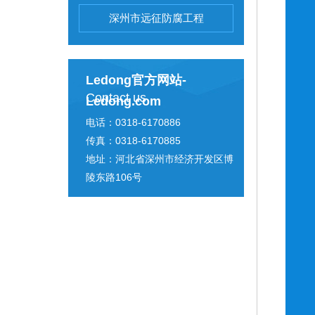
深州市远征防腐工程
Ledong官方网站-
Contact us
Ledong.com
电话：0318-6170886
传真：0318-6170885
地址：河北省深州市经济开发区博
陵东路106号