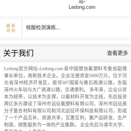
站-
Ledong.com
Ledong官方网站-
Ledong.com
最 新
核酸检测演练...
动 态
Ledong官方网站-
Ledong.com
国庆升旗仪式...
关于我们
查看更多
省发改委领导来我公司调研走访...
Ledong官方网站-Ledong.com 是中国塑协氟塑料专委会副理
事长单位，高新技术企业。企业注册资金5000万元，位于河
交通运输行业标准《桥梁支座用高分子材料
北省深州经济开发区，南邻307国道与黄石高速公路，东临
深州火车站与大广高速公路，交通便利。 多年来，企业以资
本为纽带，以技术为支撑，以氟材料开发为主线，先后投资
滑板》 送审稿审查会在京召开...
两亿多元建设了深州市远征氟塑料有限公司、深州市远征高
分子复合材料有限公司和河北远征环保科技有限公司，形成
河北省科学院与远征环保科技有限公司能源
了一个产品互补、资源共享，互惠互利，集产品研发、生产
制造、销售服务为一体的产业集群。 企业先后与清华大学、