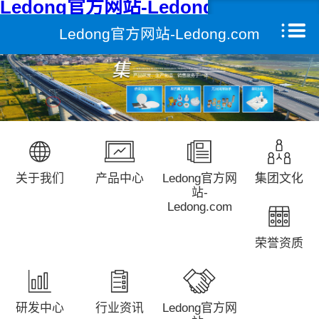
Ledong官方网站-Ledong.com
Ledong官方网站-Ledong.com
Ledong官方网站-
Ledong.com
关于我们
产品中心
远征研发中心
关于我们
产品中心
Ledong官方网
集团文化
站-
创新能力
Ledong.com
集团文化
荣誉资质
荣誉资质
新闻动态
研发中心
行业资讯
Ledong官方网