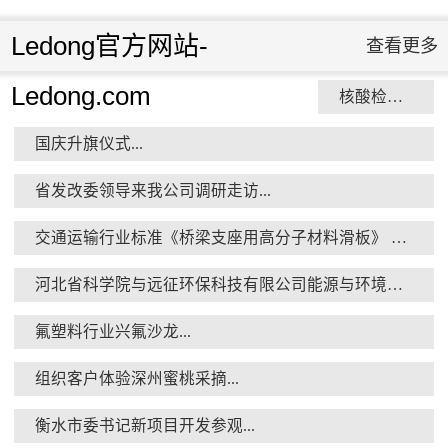
Ledong官方网站-
查看更多
Ledong.com
核酸检测演练...
国庆升旗仪式...
省发改委领导来我公司调研走访...
交通运输行业标准《桥梁支座用高分子材料滑板》 送审稿审查会在京召开...
河北省科学院与远征环保科技有限公司能源与环境新材料成果转化基地签约暨揭牌仪式...
氟塑料行业兴氟沙龙...
组织客户体验深州蜜桃采摘...
衡水市委书记新项目开发参观...