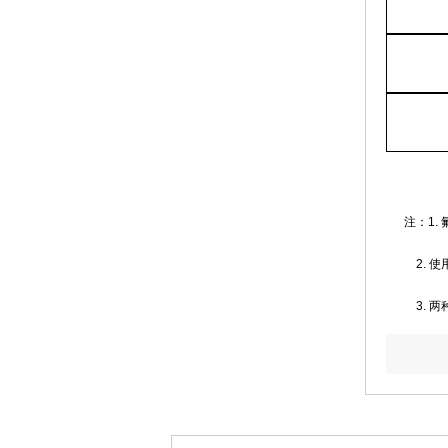
注：
1.
2. 使用
3. 两种