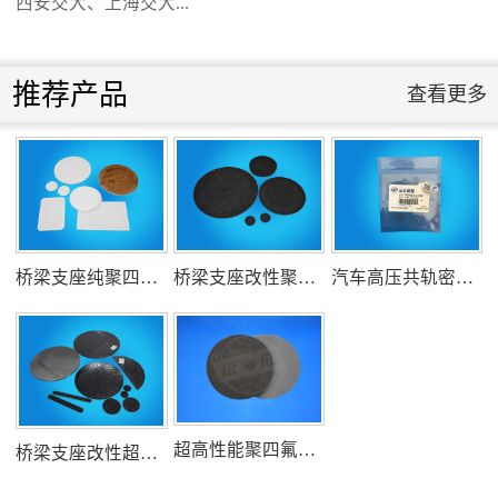
西安交大、上海交大...
与环境新材料成果转化基地签约暨揭牌仪
式...
推荐产品
查看更多
氟塑料行业兴氟沙龙...
组织客户体验深州蜜桃采摘...
衡水市委书记新项目开发参观...
桥梁支座纯聚四氟乙烯滑板
桥梁支座改性聚四氟乙烯滑板
汽车高压共轨密封圈
消防小组训练...
衡水安全局长参观...
超高性能聚四氟乙烯滑板
桥梁支座改性超高分子量聚乙烯滑板