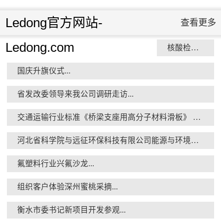
Ledong官方网站-
查看更多
Ledong.com
核酸检测演练...
国庆升旗仪式...
省发改委领导来我公司调研走访...
交通运输行业标准《桥梁支座用高分子材料滑板》 送审稿审查会在京召开...
河北省科学院与远征环保科技有限公司能源与环境新材料成果转化基地签约暨揭牌仪式...
氟塑料行业兴氟沙龙...
组织客户体验深州蜜桃采摘...
衡水市委书记新项目开发参观...