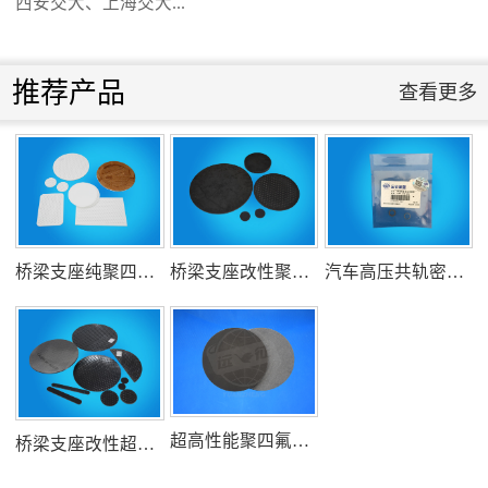
西安交大、上海交大...
与环境新材料成果转化基地签约暨揭牌仪
式...
推荐产品
查看更多
氟塑料行业兴氟沙龙...
组织客户体验深州蜜桃采摘...
衡水市委书记新项目开发参观...
桥梁支座纯聚四氟乙烯滑板
桥梁支座改性聚四氟乙烯滑板
汽车高压共轨密封圈
消防小组训练...
衡水安全局长参观...
超高性能聚四氟乙烯滑板
桥梁支座改性超高分子量聚乙烯滑板