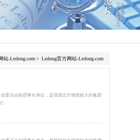
站-Ledong.com
>
Ledong官方网站-Ledong.com
塑料加工专业委员会副理事长单位，是我国北方规模较大的氟塑
..