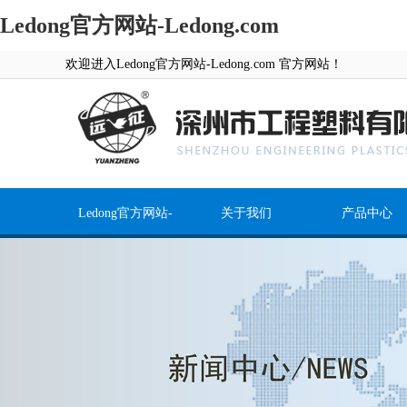
Ledong官方网站-Ledong.com
欢迎进入Ledong官方网站-Ledong.com 官方网站！
Ledong官方网站-
关于我们
产品中心
Ledong.com