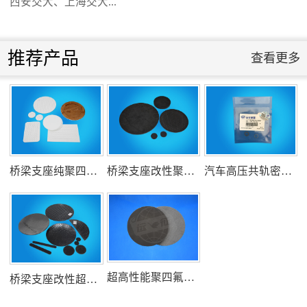
西安交大、上海交大...
与环境新材料成果转化基地签约暨揭牌仪
式...
推荐产品
查看更多
氟塑料行业兴氟沙龙...
组织客户体验深州蜜桃采摘...
衡水市委书记新项目开发参观...
桥梁支座纯聚四氟乙烯滑板
桥梁支座改性聚四氟乙烯滑板
汽车高压共轨密封圈
消防小组训练...
衡水安全局长参观...
超高性能聚四氟乙烯滑板
桥梁支座改性超高分子量聚乙烯滑板