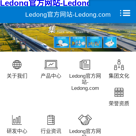
Ledong官方网站-Ledong.com
Ledong官方网站-Ledong.com
Ledong官方网站-
Ledong.com
关于我们
产品中心
远征研发中心
关于我们
产品中心
Ledong官方网
集团文化
站-
创新能力
Ledong.com
集团文化
荣誉资质
荣誉资质
新闻动态
研发中心
行业资讯
Ledong官方网