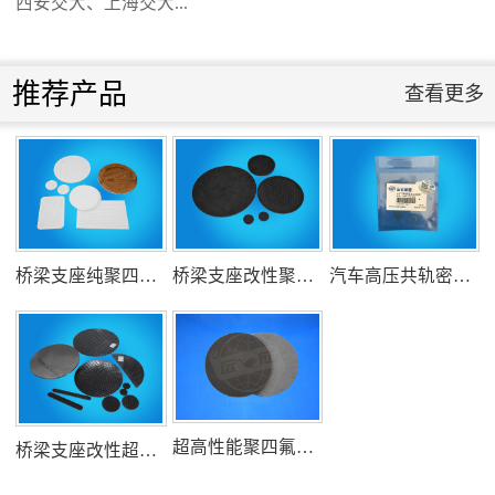
西安交大、上海交大...
与环境新材料成果转化基地签约暨揭牌仪
式...
推荐产品
查看更多
氟塑料行业兴氟沙龙...
组织客户体验深州蜜桃采摘...
衡水市委书记新项目开发参观...
桥梁支座纯聚四氟乙烯滑板
桥梁支座改性聚四氟乙烯滑板
汽车高压共轨密封圈
消防小组训练...
衡水安全局长参观...
超高性能聚四氟乙烯滑板
桥梁支座改性超高分子量聚乙烯滑板