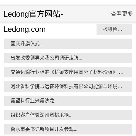
Ledong官方网站-
查看更多
Ledong.com
核酸检测演练...
国庆升旗仪式...
省发改委领导来我公司调研走访...
交通运输行业标准《桥梁支座用高分子材料滑板》 送审稿审查会在京召开...
河北省科学院与远征环保科技有限公司能源与环境新材料成果转化基地签约暨揭牌仪式...
氟塑料行业兴氟沙龙...
组织客户体验深州蜜桃采摘...
衡水市委书记新项目开发参观...