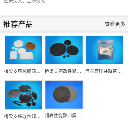
西安交大、上海交大...
与环境新材料成果转化基地签约暨揭牌仪
式...
推荐产品
查看更多
氟塑料行业兴氟沙龙...
组织客户体验深州蜜桃采摘...
衡水市委书记新项目开发参观...
桥梁支座纯聚四氟乙烯滑板
桥梁支座改性聚四氟乙烯滑板
汽车高压共轨密封圈
消防小组训练...
衡水安全局长参观...
超高性能聚四氟乙烯滑板
桥梁支座改性超高分子量聚乙烯滑板