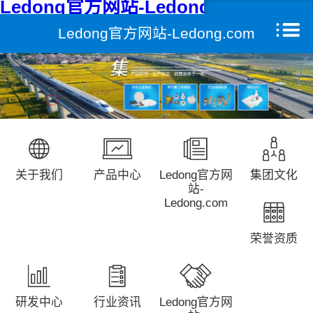
Ledong官方网站-Ledong.com
Ledong官方网站-Ledong.com
Ledong官方网站-
Ledong.com
关于我们
产品中心
远征研发中心
关于我们
产品中心
Ledong官方网
集团文化
站-
创新能力
Ledong.com
集团文化
荣誉资质
荣誉资质
新闻动态
研发中心
行业资讯
Ledong官方网